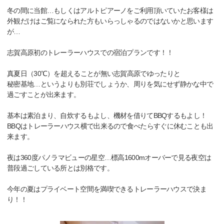
冬の間に当館…もしくはアルトピアーノをご利用頂いていたお客様は
外観だけはご覧になられた方もいらっしゃるのではないかと思います
が…
志賀高原初のトレーラーハウスでの宿泊プランです！！
真夏日（30℃）を超えることが無い志賀高原でゆったりと
秘密基地…というよりも別荘でしょうか、周りを気にせず静かな中で
過ごすことが出来ます。
基本は素泊まり、自炊するもよし、機材を借りてBBQするもよし！
BBQはトレーラーハウス横で出来るので食べたらすぐに休むことも出
来ます。
夜は360度パノラマビューの星空…標高1600mオーバーで見る夜空は
普段過ごしている所とは別格です。
今年の夏はプライベート空間を満喫できるトレーラーハウスで決ま
り！！