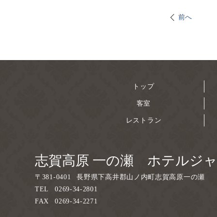
前へ
トップ
客室
レストラン
志賀高原 一の瀬 ホテルジ
〒
381-0401
長野県下高井郡山ノ内町志賀高原一の瀬
TEL
0269-34-2801
FAX
0269-34-2271