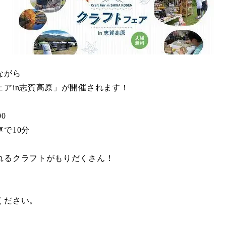
ながら
アin志賀高原」が開催されます！
00
で10分
れるクラフトがもりだくさん！
。
ください。