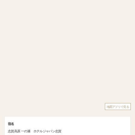
地図アプリで見る
宿名
志賀高原 一の瀬 ホテルジャパン志賀