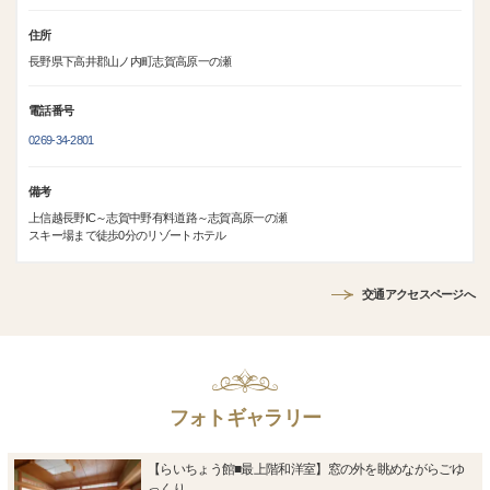
住所
長野県下高井郡山ノ内町志賀高原一の瀬
電話番号
0269-34-2801
備考
上信越長野IC～志賀中野有料道路～志賀高原一の瀬
スキー場まで徒歩0分のリゾートホテル
交通アクセスページへ
フォトギャラリー
【らいちょう館■最上階和洋室】窓の外を眺めながらごゆ
っくり