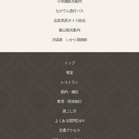
小布施観光案内
ながでん急行バス
志賀高原ガイド組合
飯山観光案内
渋温泉 いかり屋旅館
トップ
客室
レストラン
館内・施設
教育・団体旅行
過ごし方
よくある質問Q＆A
交通アクセス