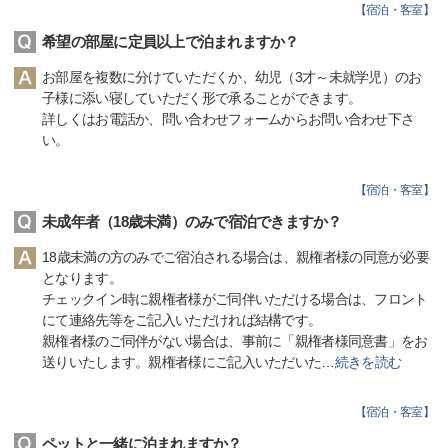
【
宿泊・客室
】
希望の部屋に定員以上で泊まれますか？
お部屋を複数に分けていただくか、幼児（3才～未就学児）のお
子様に添い寝していただく形で承ることができます。
詳しくはお電話か、問い合わせフォームからお問い合わせ下さ
い。
【
宿泊・客室
】
未成年者（18歳未満）のみで宿泊できますか？
18歳未満の方のみでご宿泊される場合は、親権者様の同意が必要
となります。
チェックイン時に親権者様がご同伴いただける場合は、フロント
にて連絡先等をご記入いただければ結構です。
親権者様のご同伴がない場合は、事前に「親権者様同意書」をお
送りいたします。親権者様にご記入いただいた
…
続きを読む
【
宿泊・客室
】
ペットと一緒に泊まれますか？