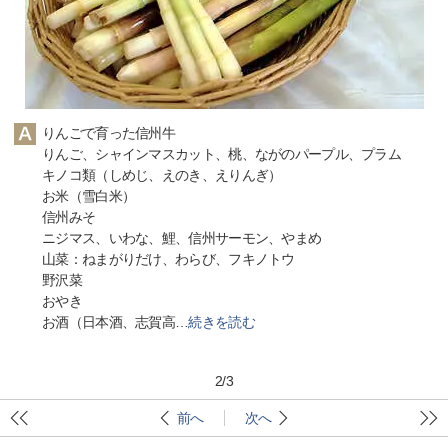
りんごで育った信州牛
りんご、シャインマスカット、桃、ながのパープル、プラム
キノコ類（しめじ、えのき、えりんぎ）
お米（雪白米）
信州みそ
ニジマス、いわな、鯉、信州サーモン、やまめ
山菜：ねまがりだけ、わらび、フキノトウ
野沢菜
おやき
お酒（日本酒、志賀高
…
続きを読む
2
/
3
前へ
次へ