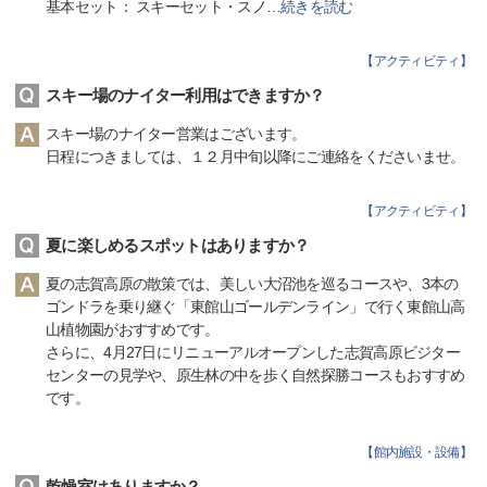
基本セット： スキーセット・スノ
…
続きを読む
【
アクティビティ
】
スキー場のナイター利用はできますか？
スキー場のナイター営業はございます。
日程につきましては、１２月中旬以降にご連絡をくださいませ。
【
アクティビティ
】
夏に楽しめるスポットはありますか？
夏の志賀高原の散策では、美しい大沼池を巡るコースや、3本の
ゴンドラを乗り継ぐ「東館山ゴールデンライン」で行く東館山高
山植物園がおすすめです。
さらに、4月27日にリニューアルオープンした志賀高原ビジター
センターの見学や、原生林の中を歩く自然探勝コースもおすすめ
です。
【
館内施設・設備
】
乾燥室はありますか？