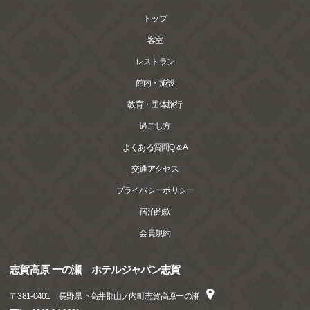
トップ
客室
レストラン
館内・施設
教育・団体旅行
過ごし方
よくある質問Q＆A
交通アクセス
プライバシーポリシー
宿泊約款
会員規約
志賀高原 一の瀬 ホテルジャパン志賀
〒
381-0401
長野県下高井郡山ノ内町志賀高原一の瀬