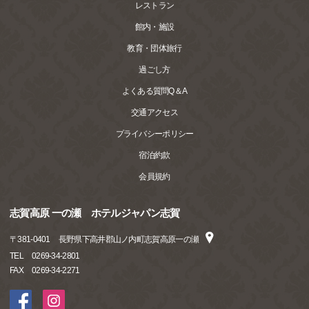
レストラン
館内・施設
教育・団体旅行
過ごし方
よくある質問Q＆A
交通アクセス
プライバシーポリシー
宿泊約款
会員規約
志賀高原 一の瀬 ホテルジャパン志賀
〒
381-0401
長野県下高井郡山ノ内町志賀高原一の瀬
TEL
0269-34-2801
FAX
0269-34-2271